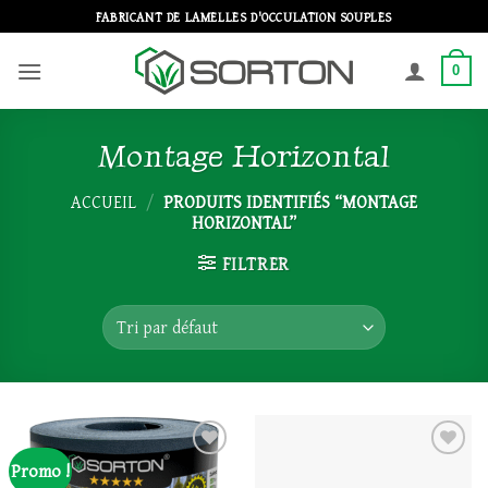
Passer
FABRICANT DE LAMELLES D'OCCULATION SOUPLES
au
contenu
0
Montage Horizontal
ACCUEIL
/
PRODUITS IDENTIFIÉS “MONTAGE
HORIZONTAL”
FILTRER
Promo !
Ajouter
Ajouter
à la
à la