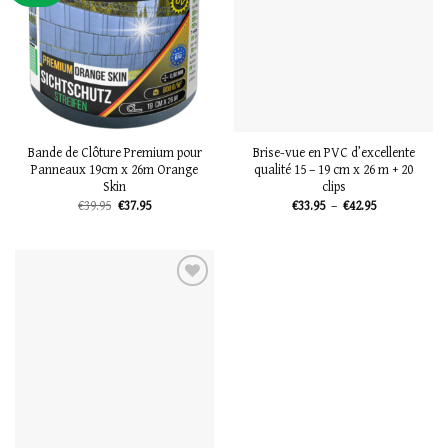
liste
liste
Bande de Clôture Premium pour
Brise-vue en PVC d’excellente
Panneaux 19cm x 26m Orange
qualité 15 – 19 cm x 26 m + 20
Skin
clips
Le
Le
Plage
€
39.95
€
37.95
€
33.95
–
€
42.95
prix
prix
de
initial
actuel
prix :
était :
est :
€33.95
€39.95.
€37.95.
à
€42.95
Ajouter
à la
liste